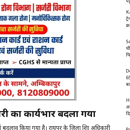
पह
K
ट्
क्
S
च
फ
D
65
बढ
H
अम
कारी का कार्यभार बदला गया
दि
ण बदलाव किया गया है। रायपुर के जिला शिक्षा अधिकारी
P