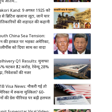
ुंचे अंतिम…
akori Kand: 9 अगस्त 1925 को
रेन से ब्रिटिश खजाना लूटा, जानें चार
रांतिकारियों की शहादत की कहानी
outh China Sea Tension:
ीन की हरकत पर भड़का अमेरिका,
िलीपींस को दिया साथ का वादा
elhivery Q1 Results: मुनाफा
% घटकर ₹32 करोड़, रेवेन्यू 28%
़ा, निवेशकों की नजर
1B Visa News: नौकरी गई तो
ेरिका में रुकना मुश्किल? 60-
नों की ग्रेस पीरियड पर बढ़ी हलचल
unit Superstar Viral Video: