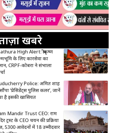
ताज़ा खबरे
thura High Alert: श्रीकृष्ण
्मभूमि के लिए कारसेवा का
लान, CRPF-कोबरा ने संभाला
र्चा
uducherry Police: अमित शाह
 सौंपा ‘प्रेसिडेंट्स पुलिस कलर’, जानें
्या है इसकी खासियत
am Mandir Trust CEO: राम
दिर ट्रस्ट के CEO चयन की प्रक्रिया
ज, 5300 आवेदनों में 18 उम्मीदवार