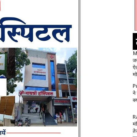
Ma
जन
ऐ
मो
P
ने
क
R
मं
ते