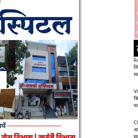
R
लि
म
Vi
बि
चल
C
आव
सक