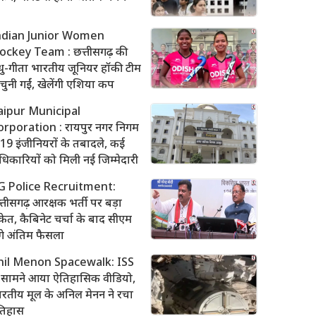
ndian Junior Women
ockey Team : छत्तीसगढ़ की
ु-गीता भारतीय जूनियर हॉकी टीम
ं चुनी गईं, खेलेंगी एशिया कप
aipur Municipal
orporation : रायपुर नगर निगम
ं 19 इंजीनियरों के तबादले, कई
िकारियों को मिली नई जिम्मेदारी
G Police Recruitment:
्तीसगढ़ आरक्षक भर्ती पर बड़ा
केत, कैबिनेट चर्चा के बाद सीएम
ंगे अंतिम फैसला
nil Menon Spacewalk: ISS
े सामने आया ऐतिहासिक वीडियो,
रतीय मूल के अनिल मेनन ने रचा
तिहास