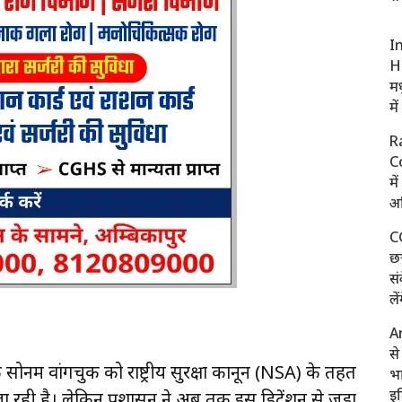
I
H
मध
मे
R
C
मे
अध
C
छत
सं
ले
A
स
 सोनम वांगचुक को राष्ट्रीय सुरक्षा कानून (NSA) के तहत
भा
इ
ा रही है। लेकिन प्रशासन ने अब तक इस डिटेंशन से जुड़ा