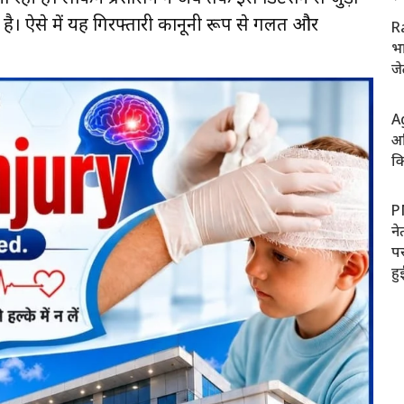
। ऐसे में यह गिरफ्तारी कानूनी रूप से गलत और
R
भ
जे
A
अ
कि
P
ने
पर
हु