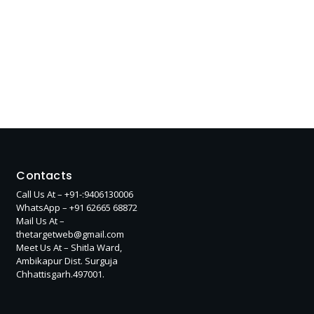
Contacts
Call Us At – +91-:9406130006
WhatsApp – +91 62665 68872
Mail Us At –
thetargetweb@gmail.com
Meet Us At – Shitla Ward,
Ambikapur Dist. Surguja
Chhattisgarh.497001.