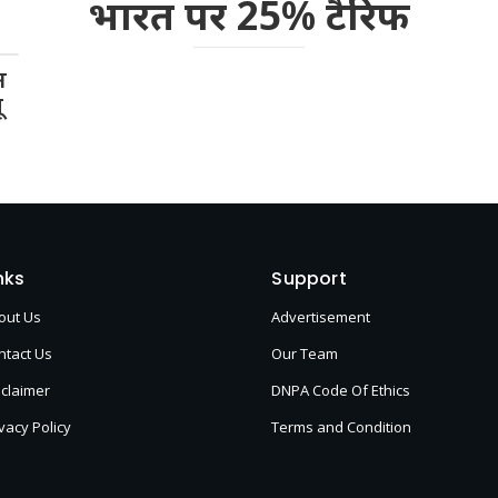
भारत पर 25% टैरिफ
न
ू
nks
Support
out Us
Advertisement
ntact Us
Our Team
sclaimer
DNPA Code Of Ethics
vacy Policy
Terms and Condition