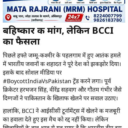
बहिष्कार की मांग, लेकिन BCCI
का फैसला
पिछले हफ्ते जम्मू-कश्मीर के पहलगाम में हुए आतंकी हमले
में भारतीय जवानों की शहादत ने पूरे देश को झकझोर दिया।
इसके बाद सोशल मीडिया पर
#BoycottIndiaVsPakistan ट्रेंड करने लगा। पूर्व
क्रिकेटर हरभजन सिंह, वीरेंद्र सहवाग और गौतम गंभीर जैसे
दिग्गजों ने पाकिस्तान के खिलाफ खेलने पर सवाल उठाए।
हालांकि, BCCI ने आईसीसी टूर्नामेंट्स में खेलने की मजबूरी
का हवाला देते हुए इस मैच को रद्द नहीं किया। लेकिन
खिलाड़ियों के हाव-भाव से यह साफ है कि भारतीय टीम इस