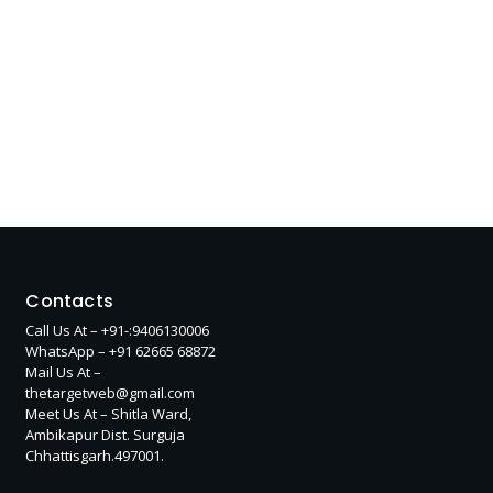
Contacts
Call Us At – +91-:9406130006
WhatsApp – +91 62665 68872
Mail Us At –
thetargetweb@gmail.com
Meet Us At – Shitla Ward,
Ambikapur Dist. Surguja
Chhattisgarh.497001.