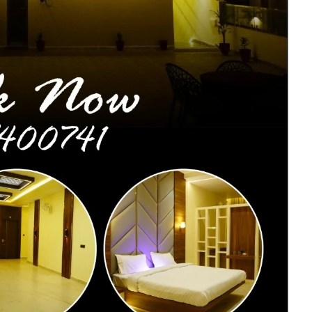
C
सा
B
मे