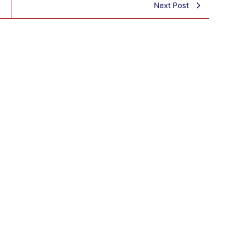
Next Post
Ra
मे
Vi
VI