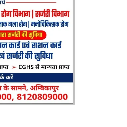
C
कं
CG
रा