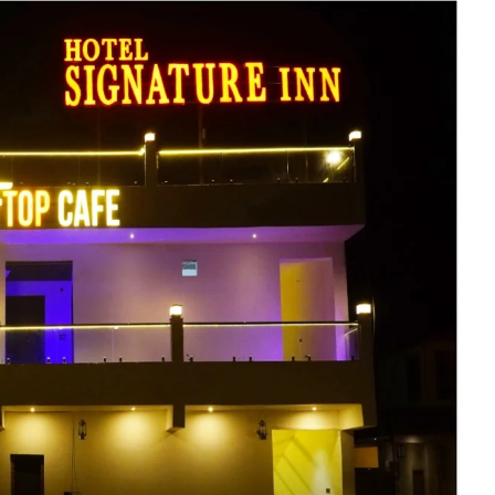
U
जा
Ir
चे