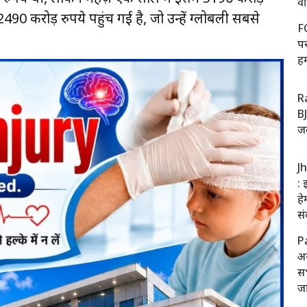
वा
0 करोड़ रुपये पहुंच गई है, जो उन्हें ग्लोबली सबसे
F
प
ह
R
BJ
जव
J
: 
हे
सं
P
अग
सभ
जा