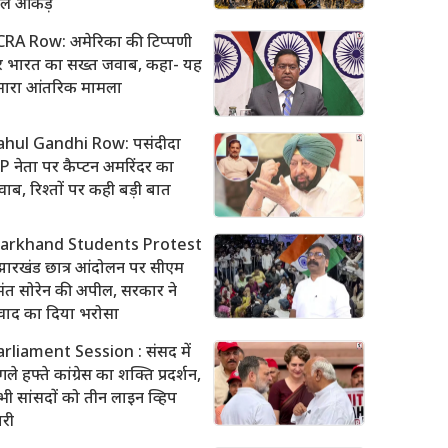
ले आंकड़े
CRA Row: अमेरिका की टिप्पणी
र भारत का सख्त जवाब, कहा- यह
मारा आंतरिक मामला
ahul Gandhi Row: पसंदीदा
P नेता पर कैप्टन अमरिंदर का
ाब, रिश्तों पर कही बड़ी बात
harkhand Students Protest
झारखंड छात्र आंदोलन पर सीएम
मंत सोरेन की अपील, सरकार ने
वाद का दिया भरोसा
arliament Session : संसद में
ले हफ्ते कांग्रेस का शक्ति प्रदर्शन,
ी सांसदों को तीन लाइन व्हिप
री