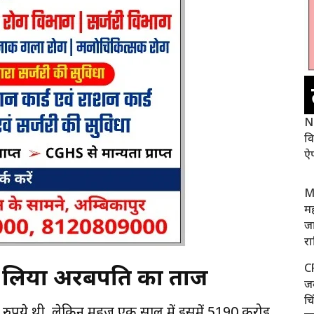
N
वि
ऐप
M
मह
जा
र
C
ना लिया अरबपति का ताज
जव
चि
़ रुपये थी, लेकिन महज़ एक साल में इसमें 5190 करोड़