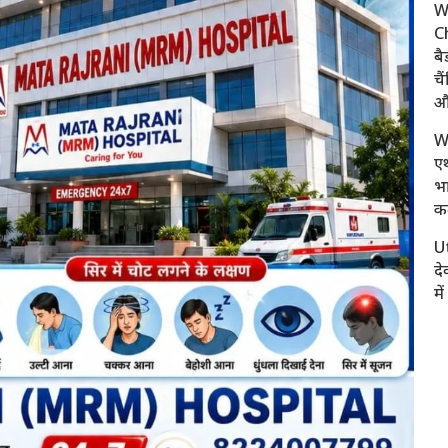
W
C
बै
चै
औ
W
एथ
भ
क
U
दे
मे