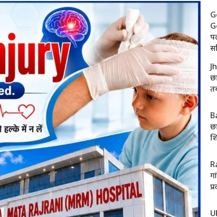
G
Ge
प
सर
J
छा
तब
B
छा
शि
R
गा
प्
UP