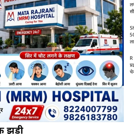
लग
स
S
50
ला
R
प्
चे
की झड़ी