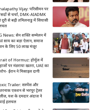
halapathy Vijay: परिसीमन पर
ांसदों से चर्चा, DMK-AIADMK
 दूरी से बढ़ी तमिलनाडु में सियासी
लचल
 News: सेन शक्ति सम्मेलन में
M साय का बड़ा ऐलान, समाज
वन के लिए 50 लाख मंजूर
rait of Hormuz: होर्मुज में
हाजों पर मंडराया खतरा, UAE का
ोप- ईरान ने मिसाइल दागी
xic Trailer: सस्पेंस और
रनाक एक्शन से भरपूर ट्रेलर
लीज, यश के दमदार अंदाज ने
चाई हलचल