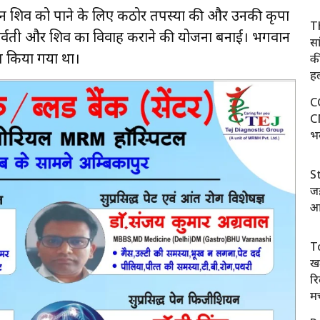
ान शिव को पाने के लिए कठोर तपस्या की और उनकी कृपा
T
 पार्वती और शिव का विवाह कराने की योजना बनाई। भगवान
स
त किया गया था।
की
ह
CG
C
भ
St
ज
आर
To
खत
रि
म