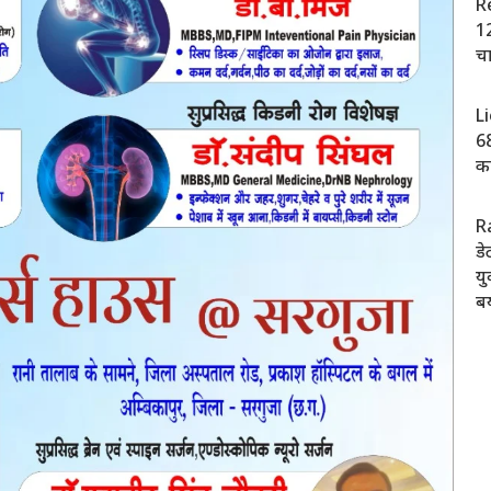
Re
12
चा
L
68
का
R
डे
यु
ब