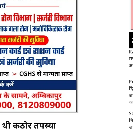
Ra
स
अग
P
दि
जा
क
S
मि
की थी कठोर तपस्या
जा